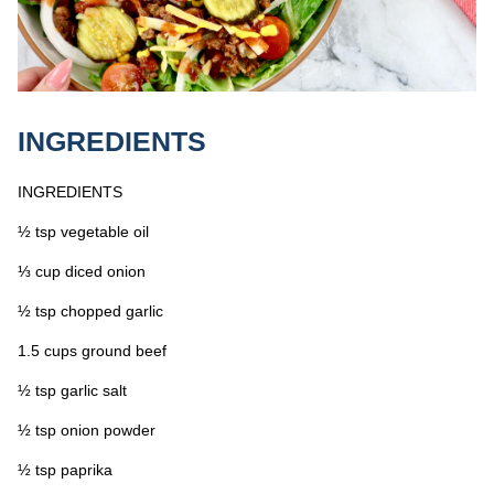
INGREDIENTS
INGREDIENTS
½ tsp vegetable oil
⅓ cup diced onion
½ tsp chopped garlic
1.5 cups ground beef
½ tsp garlic salt
½ tsp onion powder
½ tsp paprika