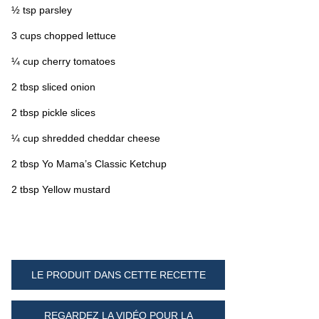
½ tsp parsley
3 cups chopped lettuce
¼ cup cherry tomatoes
2 tbsp sliced onion
2 tbsp pickle slices
¼ cup shredded cheddar cheese
2 tbsp Yo Mama’s Classic Ketchup
2 tbsp Yellow mustard
LE PRODUIT DANS CETTE RECETTE
REGARDEZ LA VIDÉO POUR LA