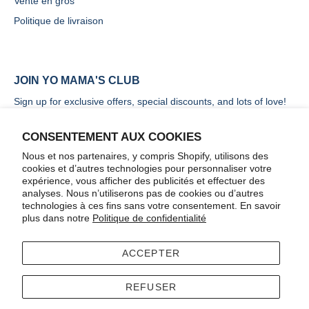
Vente en gros
Politique de livraison
JOIN YO MAMA'S CLUB
Sign up for exclusive offers, special discounts, and lots of love!
CONSENTEMENT AUX COOKIES
Nous et nos partenaires, y compris Shopify, utilisons des
cookies et d’autres technologies pour personnaliser votre
expérience, vous afficher des publicités et effectuer des
S&#39;INSCRIRE
analyses. Nous n’utiliserons pas de cookies ou d’autres
technologies à ces fins sans votre consentement. En savoir
plus dans notre
Politique de confidentialité
ACCEPTER
Terms
Accessibility
REFUSER
© 2026
Yo Mama's Foods
.
Commerce électronique propulsé par Shopify