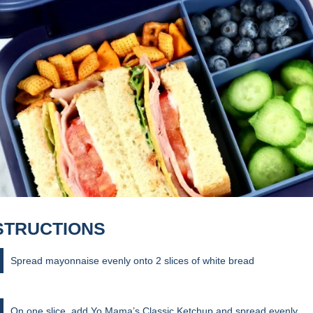
STRUCTIONS
Spread mayonnaise evenly onto 2 slices of white bread
On one slice, add Yo Mama’s Classic Ketchup and spread evenly