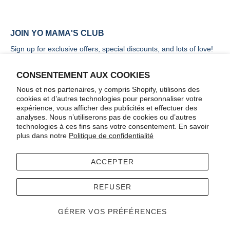
JOIN YO MAMA'S CLUB
Sign up for exclusive offers, special discounts, and lots of love!
CONSENTEMENT AUX COOKIES
Nous et nos partenaires, y compris Shopify, utilisons des
cookies et d’autres technologies pour personnaliser votre
expérience, vous afficher des publicités et effectuer des
S&#39;INSCRIRE
analyses. Nous n’utiliserons pas de cookies ou d’autres
technologies à ces fins sans votre consentement. En savoir
plus dans notre
Politique de confidentialité
ACCEPTER
Terms
Accessibility
REFUSER
© 2026
Yo Mama's Foods
.
Commerce électronique propulsé par Shopify
GÉRER VOS PRÉFÉRENCES