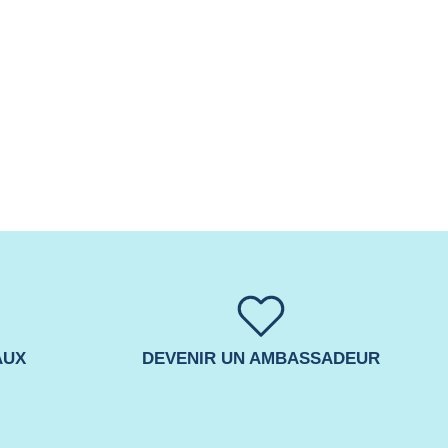
er
pinglez-
r
AUX
DEVENIR UN AMBASSADEUR