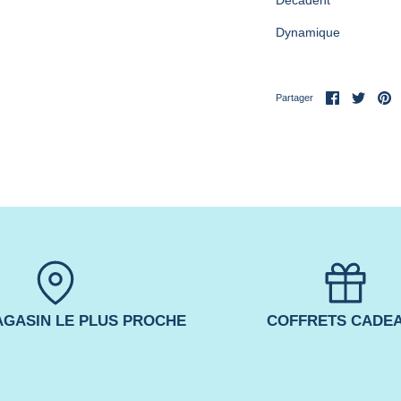
Décadent
Dynamique
Partager
Partag
É
Partager
sur
sur
le
Facebook
Twitte
GASIN LE PLUS PROCHE
COFFRETS CADE